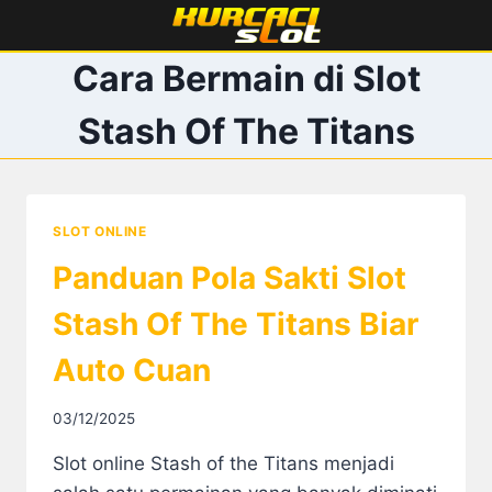
Skip
to
Cara Bermain di Slot
content
Stash Of The Titans
SLOT ONLINE
Panduan Pola Sakti Slot
Stash Of The Titans Biar
Auto Cuan
03/12/2025
Slot online Stash of the Titans menjadi