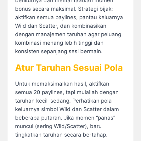
berikutnya dan memanfaatkan momen
bonus secara maksimal. Strategi bijak:
aktifkan semua paylines, pantau keluarnya
Wild dan Scatter, dan kombinasikan
dengan manajemen taruhan agar peluang
kombinasi menang lebih tinggi dan
konsisten sepanjang sesi bermain.
Atur Taruhan Sesuai Pola
Untuk memaksimalkan hasil, aktifkan
semua 20 paylines, tapi mulailah dengan
taruhan kecil–sedang. Perhatikan pola
keluarnya simbol Wild dan Scatter dalam
beberapa putaran. Jika momen “panas”
muncul (sering Wild/Scatter), baru
tingkatkan taruhan secara bertahap.