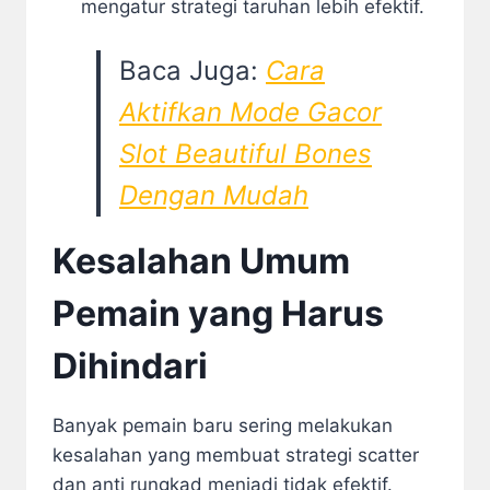
mengatur strategi taruhan lebih efektif.
Baca Juga:
Cara
Aktifkan Mode Gacor
Slot Beautiful Bones
Dengan Mudah
Kesalahan Umum
Pemain yang Harus
Dihindari
Banyak pemain baru sering melakukan
kesalahan yang membuat strategi scatter
dan anti rungkad menjadi tidak efektif.