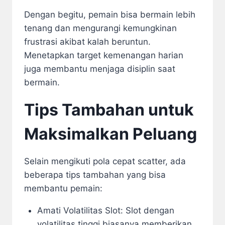
Dengan begitu, pemain bisa bermain lebih
tenang dan mengurangi kemungkinan
frustrasi akibat kalah beruntun.
Menetapkan target kemenangan harian
juga membantu menjaga disiplin saat
bermain.
Tips Tambahan untuk
Maksimalkan Peluang
Selain mengikuti pola cepat scatter, ada
beberapa tips tambahan yang bisa
membantu pemain:
Amati Volatilitas Slot: Slot dengan
volatilitas tinggi biasanya memberikan