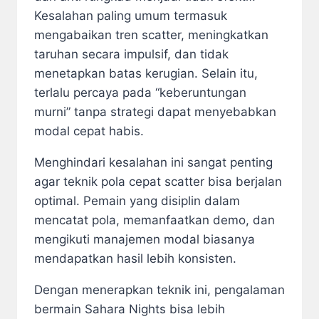
Kesalahan paling umum termasuk
mengabaikan tren scatter, meningkatkan
taruhan secara impulsif, dan tidak
menetapkan batas kerugian. Selain itu,
terlalu percaya pada “keberuntungan
murni” tanpa strategi dapat menyebabkan
modal cepat habis.
Menghindari kesalahan ini sangat penting
agar teknik pola cepat scatter bisa berjalan
optimal. Pemain yang disiplin dalam
mencatat pola, memanfaatkan demo, dan
mengikuti manajemen modal biasanya
mendapatkan hasil lebih konsisten.
Dengan menerapkan teknik ini, pengalaman
bermain Sahara Nights bisa lebih