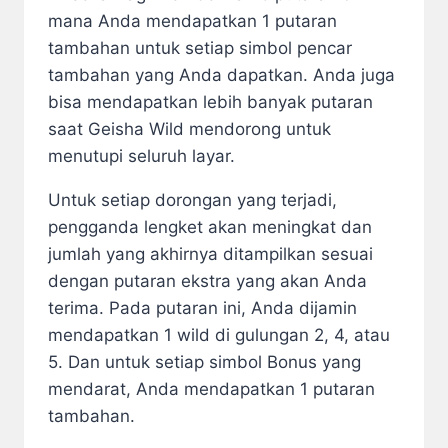
mana Anda mendapatkan 1 putaran
tambahan untuk setiap simbol pencar
tambahan yang Anda dapatkan. Anda juga
bisa mendapatkan lebih banyak putaran
saat Geisha Wild mendorong untuk
menutupi seluruh layar.
Untuk setiap dorongan yang terjadi,
pengganda lengket akan meningkat dan
jumlah yang akhirnya ditampilkan sesuai
dengan putaran ekstra yang akan Anda
terima. Pada putaran ini, Anda dijamin
mendapatkan 1 wild di gulungan 2, 4, atau
5. Dan untuk setiap simbol Bonus yang
mendarat, Anda mendapatkan 1 putaran
tambahan.