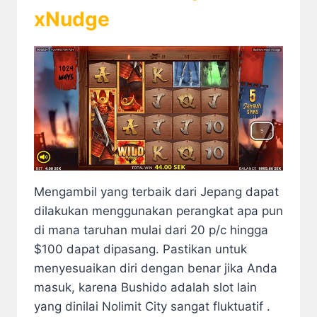
xNudge
Mengambil yang terbaik dari Jepang dapat
dilakukan menggunakan perangkat apa pun
di mana taruhan mulai dari 20 p/c hingga
$100 dapat dipasang. Pastikan untuk
menyesuaikan diri dengan benar jika Anda
masuk, karena Bushido adalah slot lain
yang dinilai Nolimit City sangat fluktuatif .