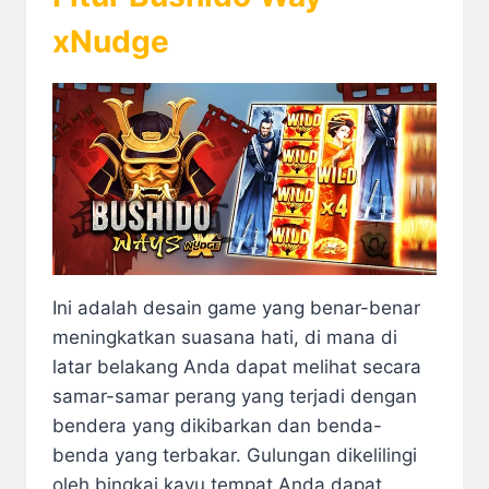
xNudge
Ini adalah desain game yang benar-benar
meningkatkan suasana hati, di mana di
latar belakang Anda dapat melihat secara
samar-samar perang yang terjadi dengan
bendera yang dikibarkan dan benda-
benda yang terbakar. Gulungan dikelilingi
oleh bingkai kayu tempat Anda dapat