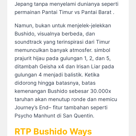
Jepang tanpa menyelami dunianya seperti
permainan Pantai Timur vs Pantai Barat .
Namun, bukan untuk menjelek-jelekkan
Bushido, visualnya berbeda, dan
soundtrack yang terinspirasi dari Timur
memunculkan banyak atmosfer. simbol
prajurit hijau pada gulungan 1, 2, dan 5,
ditambah Geisha x4 dan Irisan Liar pada
gulungan 4 menjadi balistik. Ketika
didorong hingga batasnya, batas
kemenangan Bushido sebesar 30.000x
taruhan akan menutup ronde dan memicu
Journey’s End– fitur tambahan seperti
Psycho Manhunt di San Quentin.
RTP Bushido Ways