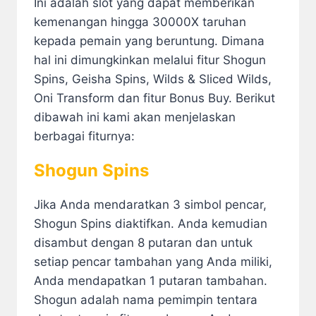
Ini adalah slot yang dapat memberikan
kemenangan hingga 30000X taruhan
kepada pemain yang beruntung. Dimana
hal ini dimungkinkan melalui fitur Shogun
Spins, Geisha Spins, Wilds & Sliced ​​Wilds,
Oni Transform dan fitur Bonus Buy. Berikut
dibawah ini kami akan menjelaskan
berbagai fiturnya:
Shogun Spins
Jika Anda mendaratkan 3 simbol pencar,
Shogun Spins diaktifkan. Anda kemudian
disambut dengan 8 putaran dan untuk
setiap pencar tambahan yang Anda miliki,
Anda mendapatkan 1 putaran tambahan.
Shogun adalah nama pemimpin tentara