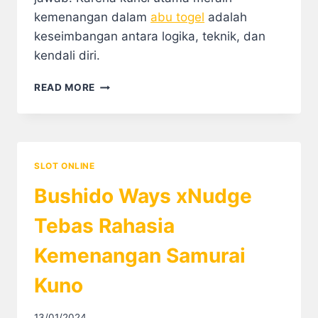
kemenangan dalam
abu togel
adalah
keseimbangan antara logika, teknik, dan
kendali diri.
BUSHIDO
READ MORE
WAYS
XNUDGE,
SLOT
BERTEMAKAN
PEPERANGAN
SLOT ONLINE
SAMURAI
Bushido Ways xNudge
Tebas Rahasia
Kemenangan Samurai
Kuno
13/01/2024