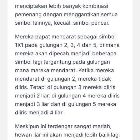
menciptakan lebih banyak kombinasi
pemenang dengan menggantikan semua
simbol lainnya, kecuali simbol pencar.
Mereka dapat mendarat sebagai simbol
1X1 pada gulungan 2, 3, 4 dan 5, di mana
mereka akan dipecah menjadi beberapa
simbol lagi tergantung pada gulungan
mana mereka mendarat. Ketika mereka
mendarat di gulungan 2, mereka tidak
diiris. Tetapi di gulungan 3 mereka diiris
menjadi 2 liar, di gulungan 4 mereka diiris
menjadi 3 liar dan di gulungan 5 mereka
diiris menjadi 4 liar.
Meskipun ini terdengar sangat meriah,
hewan liar ini akan menjadi lebih baik lagi