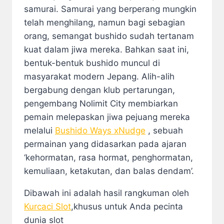
samurai. Samurai yang berperang mungkin
telah menghilang, namun bagi sebagian
orang, semangat bushido sudah tertanam
kuat dalam jiwa mereka. Bahkan saat ini,
bentuk-bentuk bushido muncul di
masyarakat modern Jepang. Alih-alih
bergabung dengan klub pertarungan,
pengembang Nolimit City membiarkan
pemain melepaskan jiwa pejuang mereka
melalui
Bushido Ways xNudge
, sebuah
permainan yang didasarkan pada ajaran
‘kehormatan, rasa hormat, penghormatan,
kemuliaan, ketakutan, dan balas dendam’.
Dibawah ini adalah hasil rangkuman oleh
Kurcaci Slot
,khusus untuk Anda pecinta
dunia slot