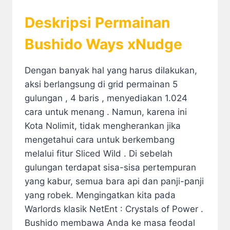
Deskripsi Permainan
Bushido Ways xNudge
Dengan banyak hal yang harus dilakukan,
aksi berlangsung di grid permainan 5
gulungan , 4 baris , menyediakan 1.024
cara untuk menang . Namun, karena ini
Kota Nolimit, tidak mengherankan jika
mengetahui cara untuk berkembang
melalui fitur Sliced ​​Wild . Di sebelah
gulungan terdapat sisa-sisa pertempuran
yang kabur, semua bara api dan panji-panji
yang robek. Mengingatkan kita pada
Warlords klasik NetEnt : Crystals of Power .
Bushido membawa Anda ke masa feodal