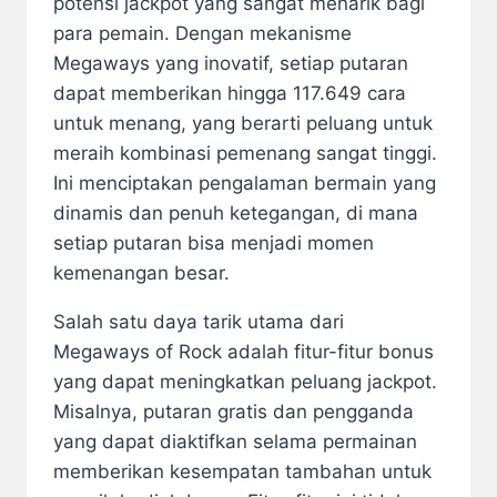
potensi jackpot yang sangat menarik bagi
para pemain. Dengan mekanisme
Megaways yang inovatif, setiap putaran
dapat memberikan hingga 117.649 cara
untuk menang, yang berarti peluang untuk
meraih kombinasi pemenang sangat tinggi.
Ini menciptakan pengalaman bermain yang
dinamis dan penuh ketegangan, di mana
setiap putaran bisa menjadi momen
kemenangan besar.
Salah satu daya tarik utama dari
Megaways of Rock adalah fitur-fitur bonus
yang dapat meningkatkan peluang jackpot.
Misalnya, putaran gratis dan pengganda
yang dapat diaktifkan selama permainan
memberikan kesempatan tambahan untuk