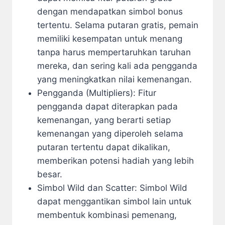
dengan mendapatkan simbol bonus
tertentu. Selama putaran gratis, pemain
memiliki kesempatan untuk menang
tanpa harus mempertaruhkan taruhan
mereka, dan sering kali ada pengganda
yang meningkatkan nilai kemenangan.
Pengganda (Multipliers): Fitur
pengganda dapat diterapkan pada
kemenangan, yang berarti setiap
kemenangan yang diperoleh selama
putaran tertentu dapat dikalikan,
memberikan potensi hadiah yang lebih
besar.
Simbol Wild dan Scatter: Simbol Wild
dapat menggantikan simbol lain untuk
membentuk kombinasi pemenang,