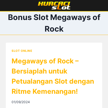
Skip
to
Bonus Slot Megaways of
content
Rock
SLOT ONLINE
Megaways of Rock –
Bersiaplah untuk
Petualangan Slot dengan
Ritme Kemenangan!
01/09/2024