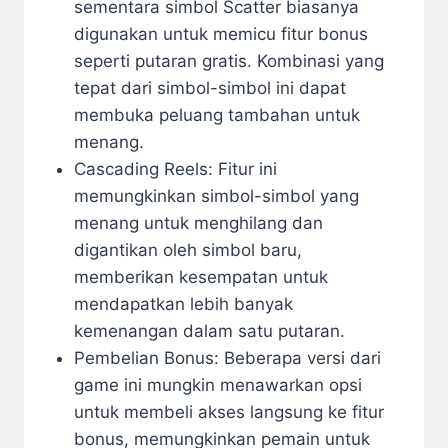
sementara simbol Scatter biasanya
digunakan untuk memicu fitur bonus
seperti putaran gratis. Kombinasi yang
tepat dari simbol-simbol ini dapat
membuka peluang tambahan untuk
menang.
Cascading Reels: Fitur ini
memungkinkan simbol-simbol yang
menang untuk menghilang dan
digantikan oleh simbol baru,
memberikan kesempatan untuk
mendapatkan lebih banyak
kemenangan dalam satu putaran.
Pembelian Bonus: Beberapa versi dari
game ini mungkin menawarkan opsi
untuk membeli akses langsung ke fitur
bonus, memungkinkan pemain untuk