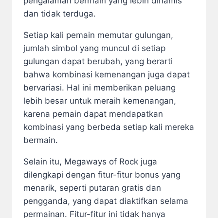
pengalaman bermain yang lebih dinamis
dan tidak terduga.
Setiap kali pemain memutar gulungan,
jumlah simbol yang muncul di setiap
gulungan dapat berubah, yang berarti
bahwa kombinasi kemenangan juga dapat
bervariasi. Hal ini memberikan peluang
lebih besar untuk meraih kemenangan,
karena pemain dapat mendapatkan
kombinasi yang berbeda setiap kali mereka
bermain.
Selain itu, Megaways of Rock juga
dilengkapi dengan fitur-fitur bonus yang
menarik, seperti putaran gratis dan
pengganda, yang dapat diaktifkan selama
permainan. Fitur-fitur ini tidak hanya