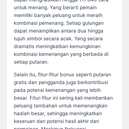
untuk menang. Yang berarti pemain
memiliki banyak peluang untuk meraih
kombinasi pemenang. Setiap gulungan
dapat menampilkan antara dua hingga
tujuh simbol secara acak. Yang secara
dramatis meningkatkan kemungkinan
kombinasi kemenangan yang berbeda di
setiap putaran.
Selain itu, fitur-fitur bonus seperti putaran
gratis dan pengganda juga berkontribusi
pada potensi kemenangan yang lebih
besar. Fitur-fitur ini sering kali memberikan
peluang tambahan untuk memenangkan
hadiah besar, sehingga meningkatkan
keseruan dan potensi hasil akhir dari