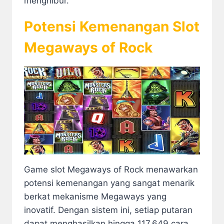
menghibur.
Potensi Kemenangan Slot
Megaways of Rock
Game slot Megaways of Rock menawarkan
potensi kemenangan yang sangat menarik
berkat mekanisme Megaways yang
inovatif. Dengan sistem ini, setiap putaran
dapat menghasilkan hingga 117.649 cara