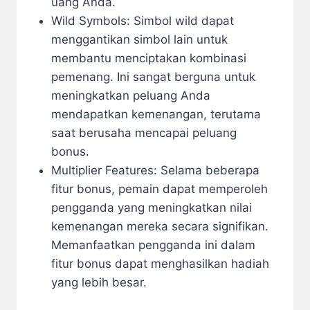
uang Anda.
Wild Symbols: Simbol wild dapat
menggantikan simbol lain untuk
membantu menciptakan kombinasi
pemenang. Ini sangat berguna untuk
meningkatkan peluang Anda
mendapatkan kemenangan, terutama
saat berusaha mencapai peluang
bonus.
Multiplier Features: Selama beberapa
fitur bonus, pemain dapat memperoleh
pengganda yang meningkatkan nilai
kemenangan mereka secara signifikan.
Memanfaatkan pengganda ini dalam
fitur bonus dapat menghasilkan hadiah
yang lebih besar.