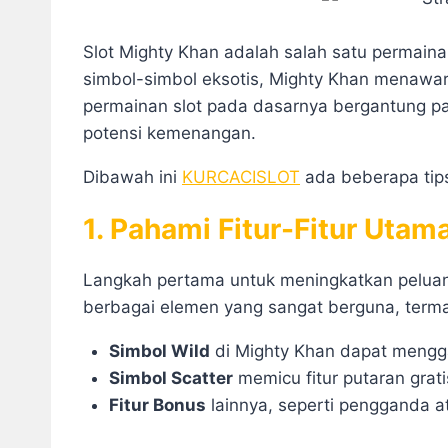
Slot Mighty Khan adalah salah satu permain
simbol-simbol eksotis, Mighty Khan menawa
permainan slot pada dasarnya bergantung pa
potensi kemenangan.
Dibawah ini
KURCACISLOT
ada beberapa tip
1. Pahami Fitur-Fitur Utam
Langkah pertama untuk meningkatkan pelua
berbagai elemen yang sangat berguna, termasu
Simbol Wild
di Mighty Khan dapat mengg
Simbol Scatter
memicu fitur putaran grat
Fitur Bonus
lainnya, seperti pengganda 