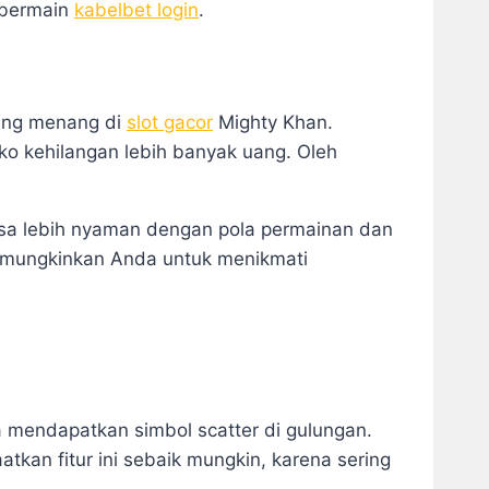
t bermain
kabelbet login
.
uang menang di
slot gacor
Mighty Khan.
ko kehilangan lebih banyak uang. Oleh
asa lebih nyaman dengan pola permainan dan
 memungkinkan Anda untuk menikmati
da mendapatkan simbol scatter di gulungan.
kan fitur ini sebaik mungkin, karena sering