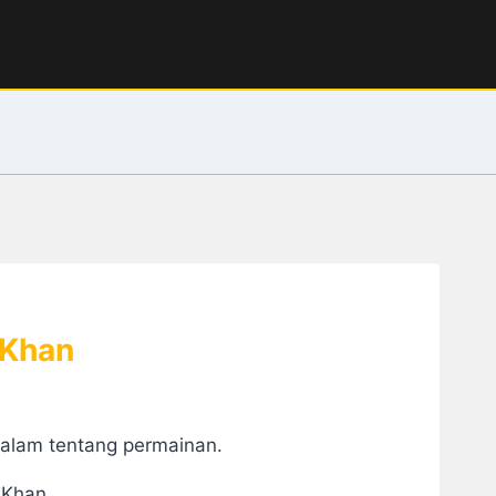
 Khan
alam tentang permainan.