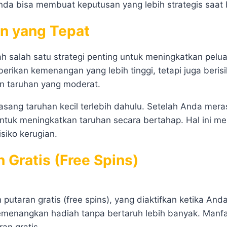
 Anda bisa membuat keputusan yang lebih strategis saa
an yang Tepat
h salah satu strategi penting untuk meningkatkan pel
rikan kemenangan yang lebih tinggi, tetapi juga berisi
an taruhan yang moderat.
sang taruhan kecil terlebih dahulu. Setelah Anda mer
 untuk meningkatkan taruhan secara bertahap. Hal ini
siko kerugian.
n Gratis (Free Spins)
 putaran gratis (free spins), yang diaktifkan ketika An
enangkan hadiah tanpa bertaruh lebih banyak. Manfaat