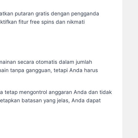
atkan putaran gratis dengan pengganda
ifkan fitur free spins dan nikmati
mainan secara otomatis dalam jumlah
ermain tanpa gangguan, tetapi Anda harus
da tetap mengontrol anggaran Anda dan tidak
etapkan batasan yang jelas, Anda dapat