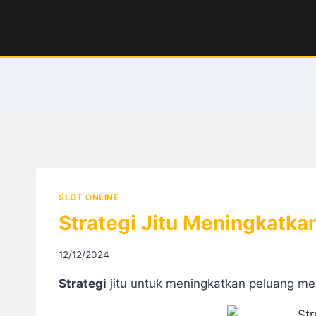
Skip
to
content
SLOT ONLINE
Strategi Jitu Meningkatka
12/12/2024
​Strategi
jitu untuk meningkatkan peluang m