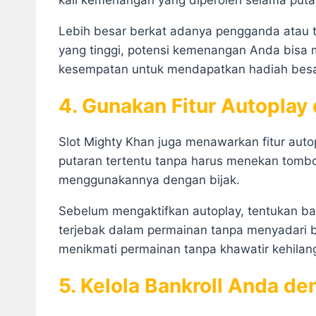
kali kemenangan yang diperoleh selama putar
Lebih besar berkat adanya pengganda atau 
yang tinggi, potensi kemenangan Anda bisa me
kesempatan untuk mendapatkan hadiah besa
4. Gunakan Fitur Autoplay
Slot Mighty Khan juga menawarkan fitur aut
putaran tertentu tanpa harus menekan tombol 
menggunakannya dengan bijak.
Sebelum mengaktifkan autoplay, tentukan ba
terjebak dalam permainan tanpa menyadari 
menikmati permainan tanpa khawatir kehilan
5. Kelola Bankroll Anda de