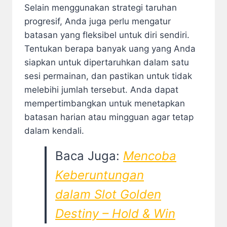
Selain menggunakan strategi taruhan
progresif, Anda juga perlu mengatur
batasan yang fleksibel untuk diri sendiri.
Tentukan berapa banyak uang yang Anda
siapkan untuk dipertaruhkan dalam satu
sesi permainan, dan pastikan untuk tidak
melebihi jumlah tersebut. Anda dapat
mempertimbangkan untuk menetapkan
batasan harian atau mingguan agar tetap
dalam kendali.
Baca Juga:
Mencoba
Keberuntungan
dalam Slot Golden
Destiny – Hold & Win