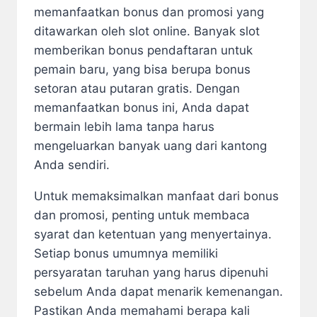
memanfaatkan bonus dan promosi yang
ditawarkan oleh slot online. Banyak slot
memberikan bonus pendaftaran untuk
pemain baru, yang bisa berupa bonus
setoran atau putaran gratis. Dengan
memanfaatkan bonus ini, Anda dapat
bermain lebih lama tanpa harus
mengeluarkan banyak uang dari kantong
Anda sendiri.
Untuk memaksimalkan manfaat dari bonus
dan promosi, penting untuk membaca
syarat dan ketentuan yang menyertainya.
Setiap bonus umumnya memiliki
persyaratan taruhan yang harus dipenuhi
sebelum Anda dapat menarik kemenangan.
Pastikan Anda memahami berapa kali