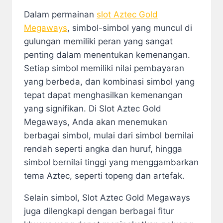
Dalam permainan
slot Aztec Gold
Megaways
, simbol-simbol yang muncul di
gulungan memiliki peran yang sangat
penting dalam menentukan kemenangan.
Setiap simbol memiliki nilai pembayaran
yang berbeda, dan kombinasi simbol yang
tepat dapat menghasilkan kemenangan
yang signifikan. Di Slot Aztec Gold
Megaways, Anda akan menemukan
berbagai simbol, mulai dari simbol bernilai
rendah seperti angka dan huruf, hingga
simbol bernilai tinggi yang menggambarkan
tema Aztec, seperti topeng dan artefak.
Selain simbol, Slot Aztec Gold Megaways
juga dilengkapi dengan berbagai fitur