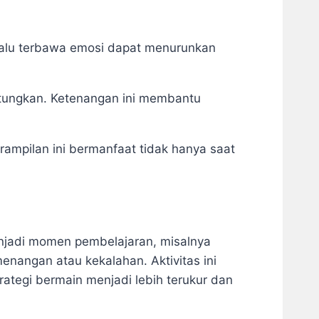
rlalu terbawa emosi dapat menurunkan
tungkan. Ketenangan ini membantu
erampilan ini bermanfaat tidak hanya saat
menjadi momen pembelajaran, misalnya
nangan atau kekalahan. Aktivitas ini
rategi bermain menjadi lebih terukur dan