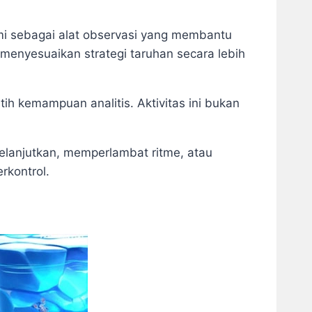
i sebagai alat observasi yang membantu
menyesuaikan strategi taruhan secara lebih
ih kemampuan analitis. Aktivitas ini bukan
elanjutkan, memperlambat ritme, atau
rkontrol.