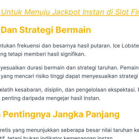
Untuk Menuju Jackpot Instan di Slot Fir
r Dan Strategi Bermain
tukan frekuensi dan besarnya hasil putaran. Ice Lobster
g tetapi memberi hasil signifikan.
uaikan durasi bermain dan strategi taruhan. Pemain ya
yang mencari risiko tinggi dapat menyesuaikan strategi 
elatih kesabaran, disiplin, dan pengelolaan ekspektasi.
 penting daripada mengejar hasil instan.
n Pentingnya Jangka Panjang
oretis yang menunjukkan seberapa besar nilai taruhan 
if, tetapi bukan indikator kemenangan instan.