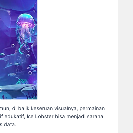
mun, di balik keseruan visualnya, permainan
f edukatif, Ice Lobster bisa menjadi sarana
s data.