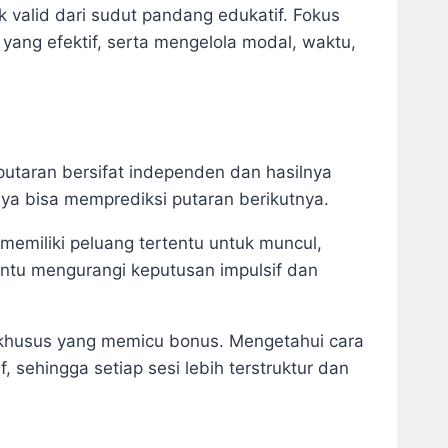
valid dari sudut pandang edukatif. Fokus
ng efektif, serta mengelola modal, waktu,
utaran bersifat independen dan hasilnya
ya bisa memprediksi putaran berikutnya.
 memiliki peluang tertentu untuk muncul,
antu mengurangi keputusan impulsif dan
bol khusus yang memicu bonus. Mengetahui cara
 sehingga setiap sesi lebih terstruktur dan