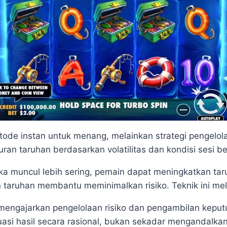
etode instan untuk menang, melainkan strategi pengelo
ran taruhan berdasarkan volatilitas dan kondisi sesi b
ka muncul lebih sering, pemain dapat meningkatkan taru
aruhan membantu meminimalkan risiko. Teknik ini mela
id mengajarkan pengelolaan risiko dan pengambilan keput
asi hasil secara rasional, bukan sekadar mengandalkan 