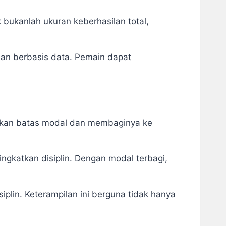
bukanlah ukuran keberhasilan total,
usan berbasis data. Pemain dapat
pkan batas modal dan membaginya ke
katkan disiplin. Dengan modal terbagi,
plin. Keterampilan ini berguna tidak hanya