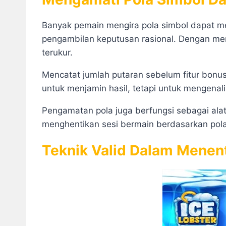
Banyak pemain mengira pola simbol dapat m
pengambilan keputusan rasional. Dengan meng
terukur.
Mencatat jumlah putaran sebelum fitur bonus
untuk menjamin hasil, tetapi untuk mengenali 
Pengamatan pola juga berfungsi sebagai ala
menghentikan sesi bermain berdasarkan pola 
Teknik Valid Dalam Menen