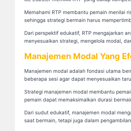
Memahami RTP membantu pemain menilai risik
sehingga strategi bermain harus mempertim
Dari perspektif edukatif, RTP mengajarkan an
menyesuaikan strategi, mengelola modal, dan
Manajemen Modal Yang Efe
Manajemen modal adalah fondasi utama ber
beberapa sesi agar dapat menyesuaikan tar
Strategi manajemen modal membantu pemain 
pemain dapat memaksimalkan durasi bermain 
Dari sudut edukatif, manajemen modal mengaj
saat bermain, tetapi juga dalam pengambilan