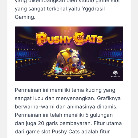
yang dikembangkan oleh studio game slot
yang sangat terkenal yaitu Yggdrasil
Gaming.
Permainan ini memiliki tema kucing yang
sangat lucu dan menyenangkan. Grafiknya
berwarna-warni dan animasinya dinamis.
Permainan ini telah memiliki 5 gulungan
dan juga 20 garis pembayaran. Fitur utama
dari game slot Pushy Cats adalah fitur