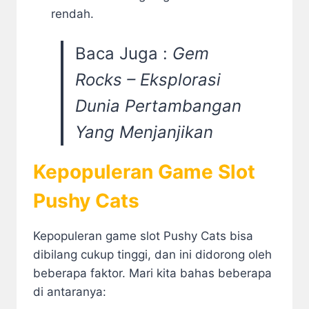
rendah.
Baca Juga :
Gem
Rocks – Eksplorasi
Dunia Pertambangan
Yang Menjanjikan
Kepopuleran Game Slot
Pushy Cats
Kepopuleran game slot Pushy Cats bisa
dibilang cukup tinggi, dan ini didorong oleh
beberapa faktor. Mari kita bahas beberapa
di antaranya: