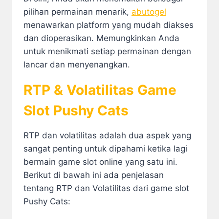
pilihan permainan menarik,
abutogel
menawarkan platform yang mudah diakses
dan dioperasikan. Memungkinkan Anda
untuk menikmati setiap permainan dengan
lancar dan menyenangkan.
RTP & Volatilitas Game
Slot Pushy Cats
RTP dan volatilitas adalah dua aspek yang
sangat penting untuk dipahami ketika lagi
bermain game slot online yang satu ini.
Berikut di bawah ini ada penjelasan
tentang RTP dan Volatilitas dari game slot
Pushy Cats: