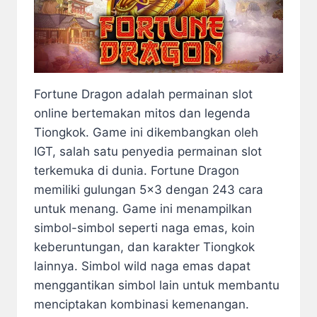
Fortune Dragon adalah permainan slot
online bertemakan mitos dan legenda
Tiongkok. Game ini dikembangkan oleh
IGT, salah satu penyedia permainan slot
terkemuka di dunia. Fortune Dragon
memiliki gulungan 5×3 dengan 243 cara
untuk menang. Game ini menampilkan
simbol-simbol seperti naga emas, koin
keberuntungan, dan karakter Tiongkok
lainnya. Simbol wild naga emas dapat
menggantikan simbol lain untuk membantu
menciptakan kombinasi kemenangan.