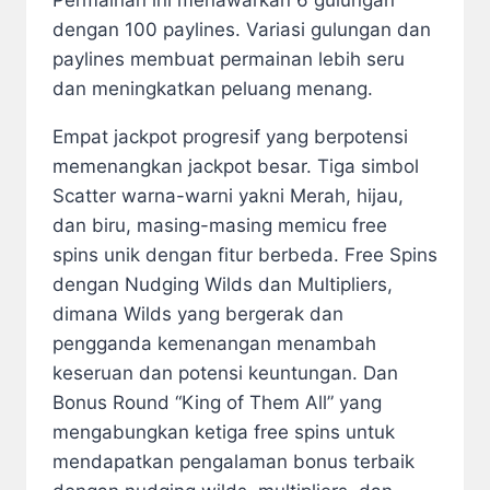
Permainan ini menawarkan 6 gulungan
dengan 100 paylines. Variasi gulungan dan
paylines membuat permainan lebih seru
dan meningkatkan peluang menang.
Empat jackpot progresif yang berpotensi
memenangkan jackpot besar. Tiga simbol
Scatter warna-warni yakni Merah, hijau,
dan biru, masing-masing memicu free
spins unik dengan fitur berbeda. Free Spins
dengan Nudging Wilds dan Multipliers,
dimana Wilds yang bergerak dan
pengganda kemenangan menambah
keseruan dan potensi keuntungan. Dan
Bonus Round “King of Them All” yang
mengabungkan ketiga free spins untuk
mendapatkan pengalaman bonus terbaik