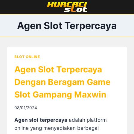
Skip
to
content
Agen Slot Terpercaya
SLOT ONLINE
Agen Slot Terpercaya
Dengan Beragam Game
Slot Gampang Maxwin
08/01/2024
Agen slot terpercaya
adalah platform
online yang menyediakan berbagai