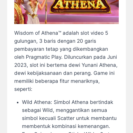
Wisdom of Athena™ adalah slot video 5
gulungan, 3 baris dengan 20 garis
pembayaran tetap yang dikembangkan
oleh Pragmatic Play. Diluncurkan pada Juni
2023, slot ini bertema dewi Yunani Athena,
dewi kebijaksanaan dan perang. Game ini
memiliki beberapa fitur menariknya,
seperti:
Wild Athena: Simbol Athena bertindak
sebagai Wild, menggantikan semua
simbol kecuali Scatter untuk membantu
membentuk kombinasi kemenangan.