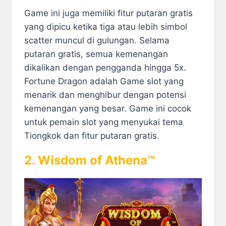
Game ini juga memiliki fitur putaran gratis
yang dipicu ketika tiga atau lebih simbol
scatter muncul di gulungan. Selama
putaran gratis, semua kemenangan
dikalikan dengan pengganda hingga 5x.
Fortune Dragon adalah Game slot yang
menarik dan menghibur dengan potensi
kemenangan yang besar. Game ini cocok
untuk pemain slot yang menyukai tema
Tiongkok dan fitur putaran gratis.
2. Wisdom of Athena™