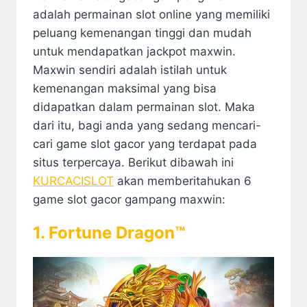
adalah permainan slot online yang memiliki
peluang kemenangan tinggi dan mudah
untuk mendapatkan jackpot maxwin.
Maxwin sendiri adalah istilah untuk
kemenangan maksimal yang bisa
didapatkan dalam permainan slot. Maka
dari itu, bagi anda yang sedang mencari-
cari game slot gacor yang terdapat pada
situs terpercaya. Berikut dibawah ini
KURCACISLOT
akan memberitahukan 6
game slot gacor gampang maxwin:
1. Fortune Dragon™