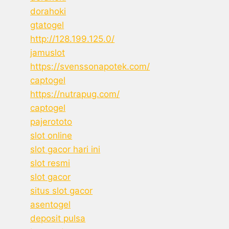
dorahoki
gtatogel
http://128.199.125.0/
jamuslot
https://svenssonapotek.com/
captogel
https://nutrapug.com/
captogel
Trik Cara Menemukan Jackpot
pajerototo
Besar Di Slot Coffee Wild
slot online
28/03/2025
slot gacor hari ini
slot resmi
slot gacor
situs slot gacor
asentogel
deposit pulsa