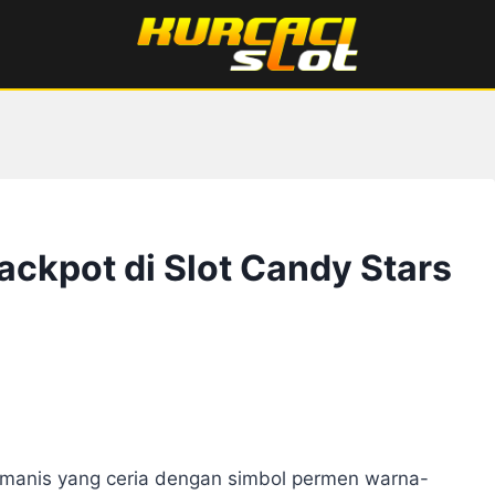
ckpot di Slot Candy Stars
manis yang ceria dengan simbol permen warna-