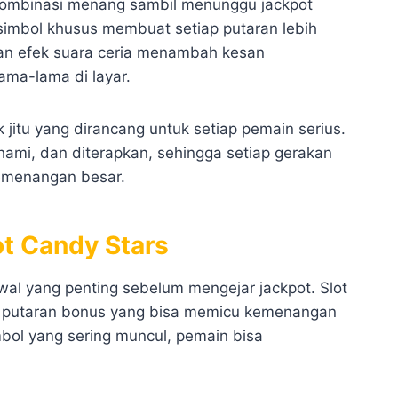
kombinasi menang sambil menunggu jackpot
n simbol khusus membuat setiap putaran lebih
an efek suara ceria menambah kesan
ma-lama di layar.
 jitu yang dirancang untuk setiap pemain serius.
ahami, dan diterapkan, sehingga setiap gerakan
emenangan besar.
ot Candy Stars
l yang penting sebelum mengejar jackpot. Slot
an putaran bonus yang bisa memicu kemenangan
bol yang sering muncul, pemain bisa