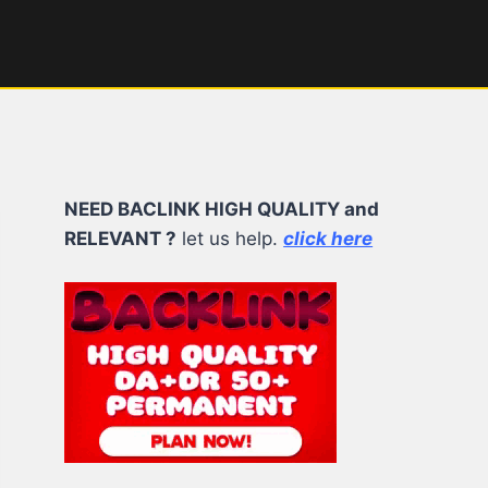
NEED BACLINK HIGH QUALITY and
RELEVANT ?
let us help.
click here