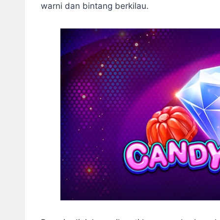
t
e
s
e
p
e
warni dan bintang berkilau.
s
b
e
g
e
A
o
n
r
p
o
g
a
p
k
e
m
r