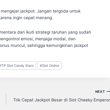
 mengejar jackpot. Jangan tergoda untuk
karena ingin cepat menang.
entara dan ikuti strategi taruhan yang sudah
mengontrol emosi, menjaga modal, dan
onus muncul, sehingga kemungkinan jackpot
RTP Slot Candy Stars
#
Slot Online
NEXT
Trik Cepat Jackpot Besar di Slot Cheeky Emperor