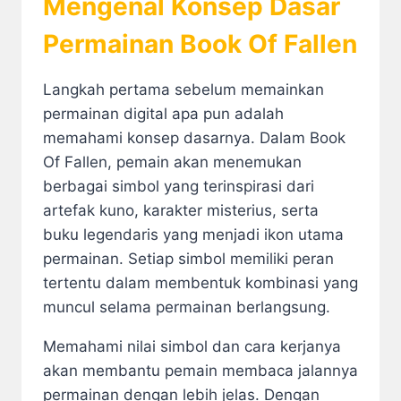
Mengenal Konsep Dasar
Permainan Book Of Fallen
Langkah pertama sebelum memainkan
permainan digital apa pun adalah
memahami konsep dasarnya. Dalam Book
Of Fallen, pemain akan menemukan
berbagai simbol yang terinspirasi dari
artefak kuno, karakter misterius, serta
buku legendaris yang menjadi ikon utama
permainan. Setiap simbol memiliki peran
tertentu dalam membentuk kombinasi yang
muncul selama permainan berlangsung.
Memahami nilai simbol dan cara kerjanya
akan membantu pemain membaca jalannya
permainan dengan lebih jelas. Dengan