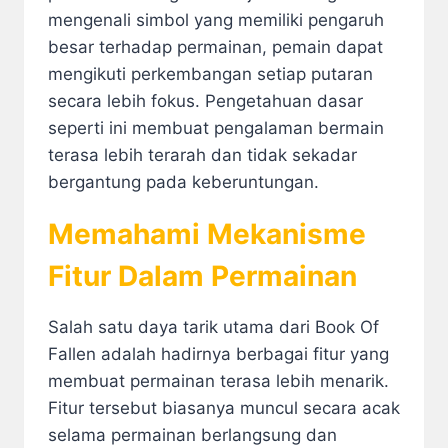
mengenali simbol yang memiliki pengaruh
besar terhadap permainan, pemain dapat
mengikuti perkembangan setiap putaran
secara lebih fokus. Pengetahuan dasar
seperti ini membuat pengalaman bermain
terasa lebih terarah dan tidak sekadar
bergantung pada keberuntungan.
Memahami Mekanisme
Fitur Dalam Permainan
Salah satu daya tarik utama dari Book Of
Fallen adalah hadirnya berbagai fitur yang
membuat permainan terasa lebih menarik.
Fitur tersebut biasanya muncul secara acak
selama permainan berlangsung dan