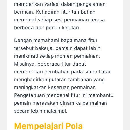
memberikan variasi dalam pengalaman
bermain. Kehadiran fitur tambahan
membuat setiap sesi permainan terasa
berbeda dan penuh kejutan.
Dengan memahami bagaimana fitur
tersebut bekerja, pemain dapat lebih
menikmati setiap momen permainan.
Misalnya, beberapa fitur dapat
memberikan perubahan pada simbol atau
menghadirkan putaran tambahan yang
meningkatkan keseruan permainan.
Pengetahuan mengenai fitur ini membantu
pemain merasakan dinamika permainan
secara lebih maksimal.
Mempelajari Pola