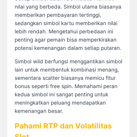
nilai yang berbeda. Simbol utama biasanya
memberikan pembayaran tertinggi,
sedangkan simbol kartu memberikan nilai
lebih rendah. Mengetahui perbedaan ini
penting agar pemain bisa memperkirakan
potensi kemenangan dalam setiap putaran.
Simbol wild berfungsi menggantikan simbol
lain untuk membentuk kombinasi menang,
sementara scatter biasanya memicu fitur
bonus seperti free spin. Memahami peran
kedua simbol ini sangat penting untuk
meningkatkan peluang mendapatkan
kemenangan besar.
Pahami RTP dan Volatilitas
Slot