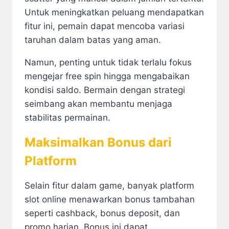
Untuk meningkatkan peluang mendapatkan
fitur ini, pemain dapat mencoba variasi
taruhan dalam batas yang aman.
Namun, penting untuk tidak terlalu fokus
mengejar free spin hingga mengabaikan
kondisi saldo. Bermain dengan strategi
seimbang akan membantu menjaga
stabilitas permainan.
Maksimalkan Bonus dari
Platform
Selain fitur dalam game, banyak platform
slot online menawarkan bonus tambahan
seperti cashback, bonus deposit, dan
promo harian. Bonus ini dapat