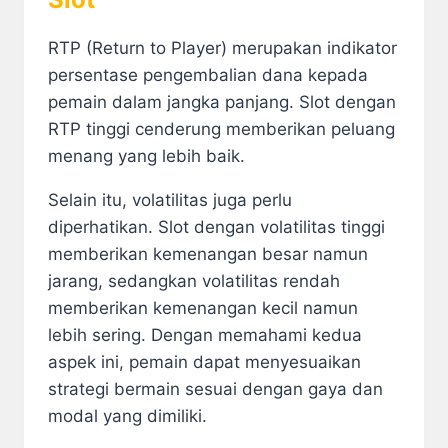
RTP (Return to Player) merupakan indikator
persentase pengembalian dana kepada
pemain dalam jangka panjang. Slot dengan
RTP tinggi cenderung memberikan peluang
menang yang lebih baik.
Selain itu, volatilitas juga perlu
diperhatikan. Slot dengan volatilitas tinggi
memberikan kemenangan besar namun
jarang, sedangkan volatilitas rendah
memberikan kemenangan kecil namun
lebih sering. Dengan memahami kedua
aspek ini, pemain dapat menyesuaikan
strategi bermain sesuai dengan gaya dan
modal yang dimiliki.