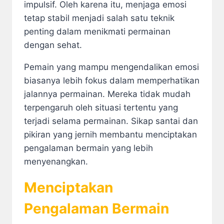
impulsif. Oleh karena itu, menjaga emosi
tetap stabil menjadi salah satu teknik
penting dalam menikmati permainan
dengan sehat.
Pemain yang mampu mengendalikan emosi
biasanya lebih fokus dalam memperhatikan
jalannya permainan. Mereka tidak mudah
terpengaruh oleh situasi tertentu yang
terjadi selama permainan. Sikap santai dan
pikiran yang jernih membantu menciptakan
pengalaman bermain yang lebih
menyenangkan.
Menciptakan
Pengalaman Bermain