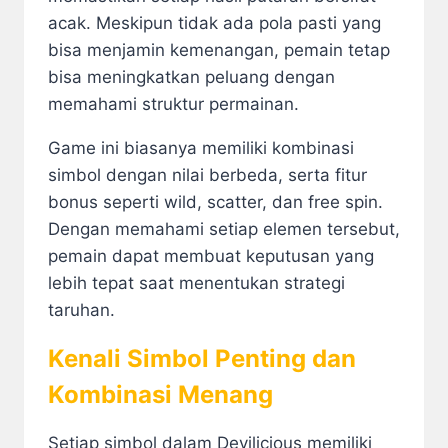
acak. Meskipun tidak ada pola pasti yang
bisa menjamin kemenangan, pemain tetap
bisa meningkatkan peluang dengan
memahami struktur permainan.
Game ini biasanya memiliki kombinasi
simbol dengan nilai berbeda, serta fitur
bonus seperti wild, scatter, dan free spin.
Dengan memahami setiap elemen tersebut,
pemain dapat membuat keputusan yang
lebih tepat saat menentukan strategi
taruhan.
Kenali Simbol Penting dan
Kombinasi Menang
Setiap simbol dalam Devilicious memiliki