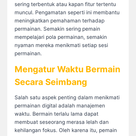
sering terbentuk atau kapan fitur tertentu
muncul. Pengamatan seperti ini membantu
meningkatkan pemahaman terhadap
permainan. Semakin sering pemain
mempelajari pola permainan, semakin
nyaman mereka menikmati setiap sesi
permainan.
Mengatur Waktu Bermain
Secara Seimbang
Salah satu aspek penting dalam menikmati
permainan digital adalah manajemen
waktu. Bermain terlalu lama dapat
membuat seseorang merasa lelah dan
kehilangan fokus. Oleh karena itu, pemain