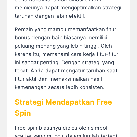
memicunya dapat mengoptimalkan strategi
taruhan dengan lebih efektif.
Pemain yang mampu memanfaatkan fitur
bonus dengan baik biasanya memiliki
peluang menang yang lebih tinggi. Oleh
karena itu, memahami cara kerja fitur-fitur
ini sangat penting. Dengan strategi yang
tepat, Anda dapat mengatur taruhan saat
fitur aktif dan memaksimalkan hasil
kemenangan secara lebih konsisten.
Strategi Mendapatkan Free
Spin
Free spin biasanya dipicu oleh simbol
scatter yang muncul dalam jumlah tertentu.