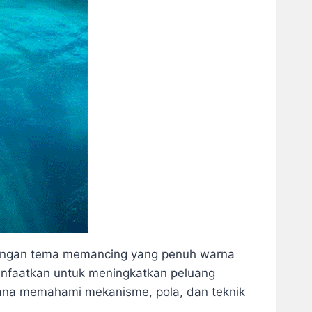
dengan tema memancing yang penuh warna
manfaatkan untuk meningkatkan peluang
na memahami mekanisme, pola, dan teknik