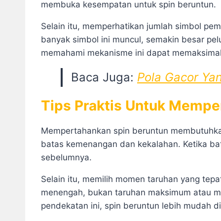
membuka kesempatan untuk spin beruntun.
Selain itu, memperhatikan jumlah simbol pe
banyak simbol ini muncul, semakin besar pe
memahami mekanisme ini dapat memaksimalkan
Baca Juga:
Pola Gacor Yan
Tips Praktis Untuk Mempe
Mempertahankan spin beruntun membutuhkan s
batas kemenangan dan kekalahan. Ketika bata
sebelumnya.
Selain itu, memilih momen taruhan yang tep
menengah, bukan taruhan maksimum atau mi
pendekatan ini, spin beruntun lebih mudah d