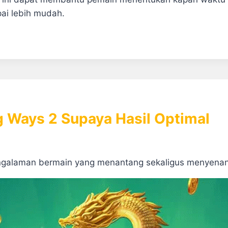
ai lebih mudah.
ng Ways 2 Supaya Hasil Optimal
alaman bermain yang menantang sekaligus menyenang