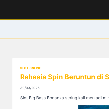
Skip
to
content
SLOT ONLINE
Rahasia Spin Beruntun di 
30/03/2026
Slot Big Bass Bonanza sering kali menjadi 