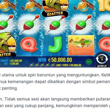
 utama untuk spin beruntun yang menguntungkan. Ketika 
mua kemenangan dapat dikalikan dengan simbol pemanci
 penting.
n. Tidak semua sesi akan langsung memberikan putaran
n sesi yang cukup panjang, kemungkinan memperoleh p