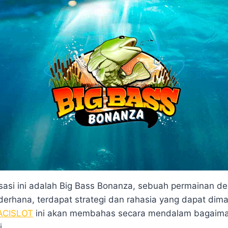
sasi ini adalah Big Bass Bonanza, sebuah permainan 
derhana, terdapat strategi dan rahasia yang dapat di
ACISLOT
ini akan membahas secara mendalam bagaima
i.