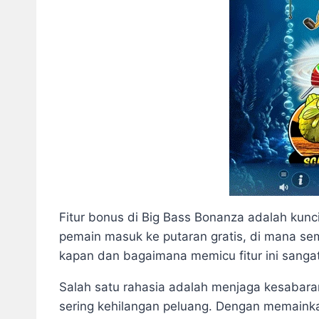
Fitur bonus di Big Bass Bonanza adalah kunci
pemain masuk ke putaran gratis, di mana se
kapan dan bagaimana memicu fitur ini sangat
Salah satu rahasia adalah menjaga kesabara
sering kehilangan peluang. Dengan memainka