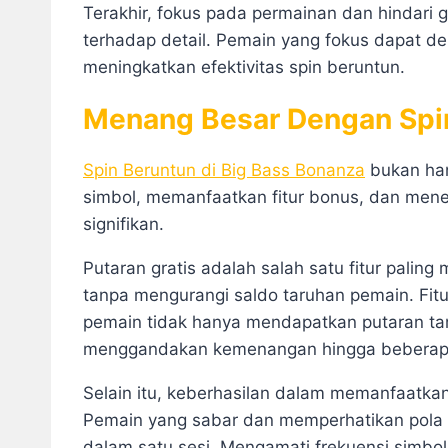
Terakhir, fokus pada permainan dan hindari 
terhadap detail. Pemain yang fokus dapat de
meningkatkan efektivitas spin beruntun.
Menang Besar Dengan Spi
Spin Beruntun di Big Bass Bonanza
bukan ha
simbol, memanfaatkan fitur bonus, dan mene
signifikan.
Putaran gratis adalah salah satu fitur pal
tanpa mengurangi saldo taruhan pemain. Fitur i
pemain tidak hanya mendapatkan putaran tam
menggandakan kemenangan hingga beberapa k
Selain itu, keberhasilan dalam memanfaatkan
Pemain yang sabar dan memperhatikan pola m
dalam satu sesi. Mengamati frekuensi simb