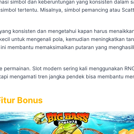
nasi simbol dan keberuntungan yang konsisten dalam sa
imbol tertentu. Misalnya, simbol pemancing atau Scatt
n yang konsisten dan mengetahui kapan harus menaikka
kecil untuk mengenali pola, kemudian meningkatkan tar
ini membantu memaksimalkan putaran yang menghasil
tme permainan. Slot modern sering kali menggunakan R
 tetapi mengamati tren jangka pendek bisa membantu me
itur Bonus